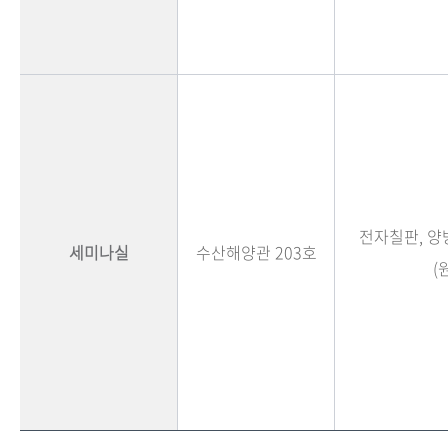
전자칠판, 
세미나실
수산해양관 203호
(