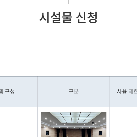
시설물 신청
템 구성
구분
사용 제