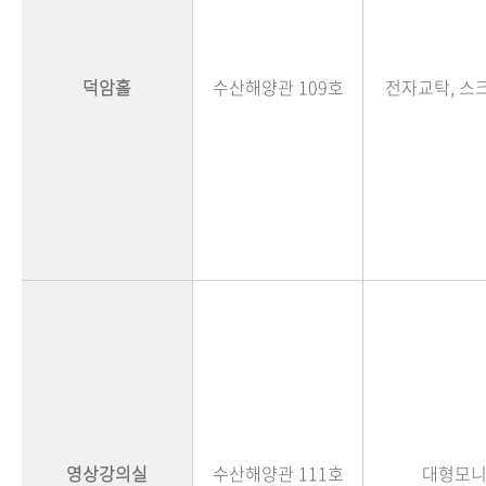
덕암홀
수산해양관 109호
전자교탁, 스
영상강의실
수산해양관 111호
대형모니