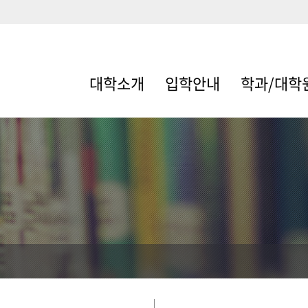
대학소개
입학안내
학과/대학
학장인사말
입학안내
해양수산광역
VISION
기관시스템공학
연혁
수산생명의학과
조직도
스마트수산자원
리학과
현황
조선해양공학과
역대학장
수산해양산업관
교수소개
레저융합학과
(계약학과)
행정실
대학원
교내전화번호
오시는길