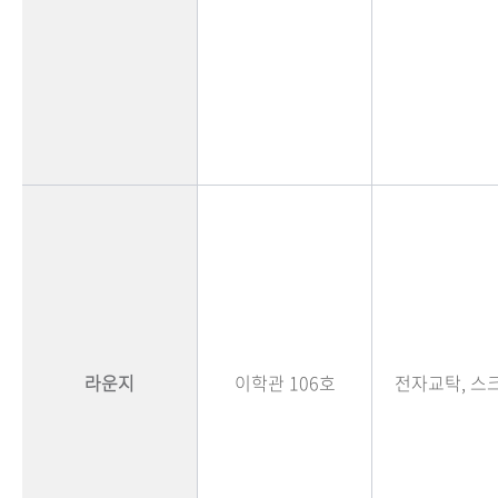
라운지
이학관 106호
전자교탁, 스