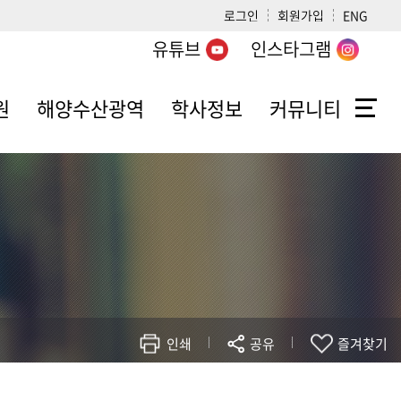
로그인
회원가입
ENG
유튜브
인스타그램
원
해양수산광역
학사정보
커뮤니티
해양수산광역 소개
학사일정
알림사항
과
교수소개
휴학
수산해양대학소식
지
학과선택
복학
자랑스러운 동문
관
자료실
전과
취업정보
장학
포토앨범
학생교류
광
시설물 신청
인쇄
공유
즐겨찾기