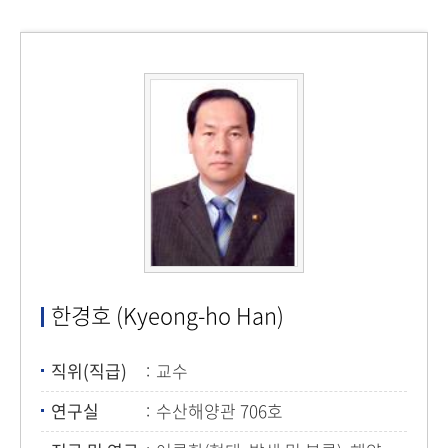
한경호 (Kyeong-ho Han)
직위(직급)
교수
연구실
수산해양관 706호