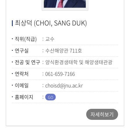
최상덕 (CHOI, SANG DUK)
직위(직급)
교수
연구실
수산해양관 711호
전공 및 연구
양식환경생태학 및 해양생태관광
연락처
061-659-7166
이메일
choisd@jnu.ac.kr
홈페이지
자세히보기