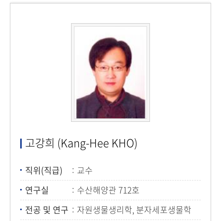
고강희 (Kang-Hee KHO)
직위(직급)
교수
연구실
수산해양관 712호
전공 및 연구
자원생물생리학, 분자세포생물학