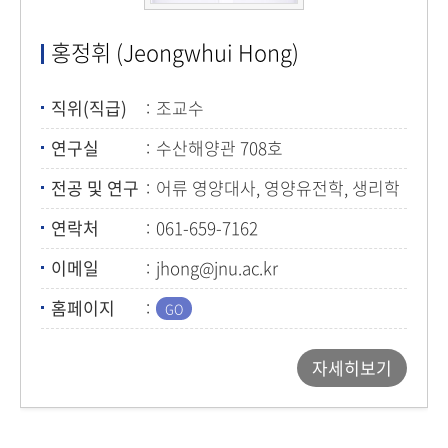
홍정휘 (Jeongwhui Hong)
직위(직급)
조교수
연구실
수산해양관 708호
전공 및 연구
어류 영양대사, 영양유전학, 생리학
및 친환경 사료 개발
연락처
061-659-7162
이메일
jhong@jnu.ac.kr
홈페이지
자세히보기