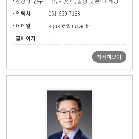
전공 및 연구
어류학(형태, 발생 및 분류), 해양
생태 및 자원학, 자원생물학
연락처
061-659-7163
(해양생물학)
이메일
aqua05@jnu.ac.kr
홈페이지
-
자세히보기