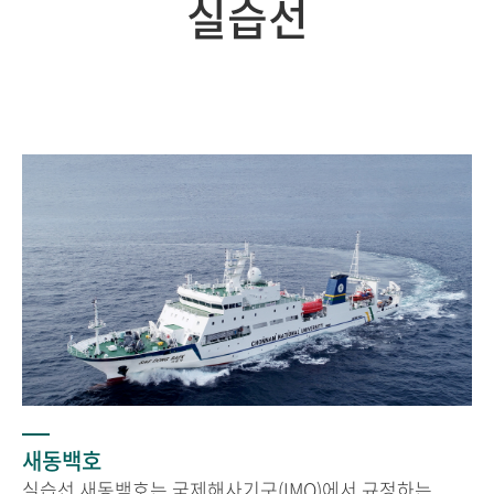
실습선
새동백호
실습선 새동백호는 국제해사기구(IMO)에서 규정하는