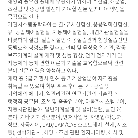
해양의 중요성 증대에 부응하기 위하여 수산업, 해운업,
조선업 및 중공업 발전에 기여할 전문 엔지니어 양성을
목적으로 한다.
기관시스템공학과에는 열·유체실험실, 응용역학실험실,
유·공압제어실험실, 자동제어실험실, 내연기관실험실을
비롯하여 실험·실습시설인 이공실습관과 현장실습선인
동백호와 청경호를 갖추고 선박 및 육상용 열기관, 각종
보조기계의 설계 제작 및 성능 향상, 전기 전자기기 및
자동제어 등에 관한 이론과 기술을 교육함으로써 관련
분야 전문 인력을 양성하고 있다.
재학 중 3급 기관사 면허 등 기계산업분야 자격증을
취득할 수 있으며 학위 취득 후에는 국ㆍ공립 및
기업체의 에너지, 열관리관련 연구기관의 기술직과
행정직 공무원, 조선 및 중공업분야, 자동화시스템분야,
자동차관련분야, 일반기계설계 및 설비(플랜, 발전소)
분야, 기타 기계관련분야, 벤처사업 및 자영업(자동화,
정보, 자동제어, CAD/CAM/CAE 소프트웨어, 설계, 제조
등), 선박기관사, 해양ㆍ조선 관련 엔지니어링, 해사 및