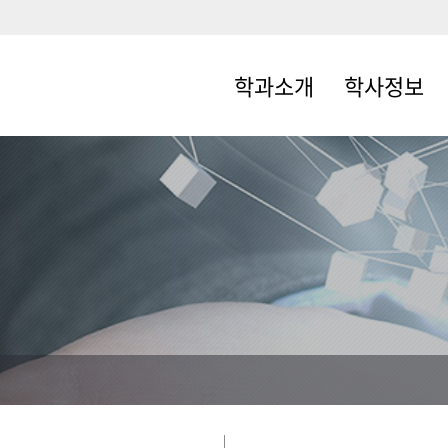
학과소개
학사정보
학과소개
학사일정
교수소개
수강신청
취업및진로
수업/성적
관련자격증
학적
오시는길
등록금
학생교류
병무/학군단